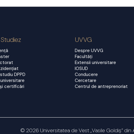
 Studiez
UVVG
cență
Despre UVVG
aster
Facultăți
octorat
Extensii universitare
zidențiat
IOSUD
 studiu DPPD
Conducere
universitare
Cercetare
și certificări
Centrul de antreprenoriat
© 2026 Universitatea de Vest „Vasile Goldiș” din 