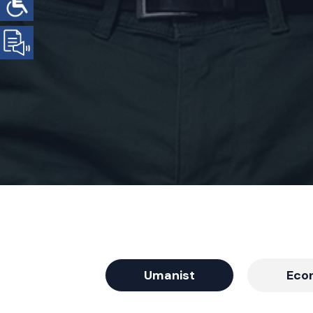
Umanist
Eco