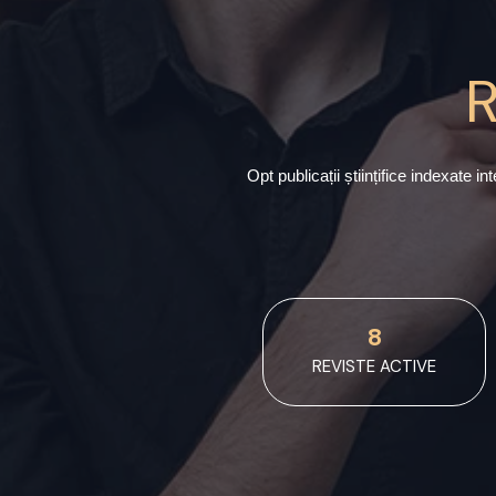
R
Opt publicații științifice indexate 
8
REVISTE ACTIVE