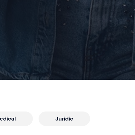
edical
Juridic