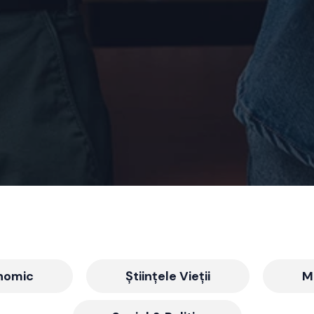
nomic
Științele Vieții
M