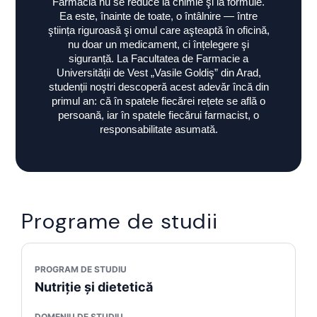
Farmacia nu se reduce la chimie şi la formule.
Ea este, înainte de toate, o întâlnire — între
ştiința riguroasă şi omul care aşteaptă în oficină,
nu doar un medicament, ci înțelegere şi
siguranță. La Facultatea de Farmacie a
Universității de Vest „Vasile Goldiş” din Arad,
studenții noştri descoperă acest adevăr încă din
primul an: că în spatele fiecărei rețete se află o
persoană, iar în spatele fiecărui farmacist, o
responsabilitate asumată.
Programe de studii
PROGRAM DE STUDIU
Nutriție și dietetică
DOMENIU DE STUDIU