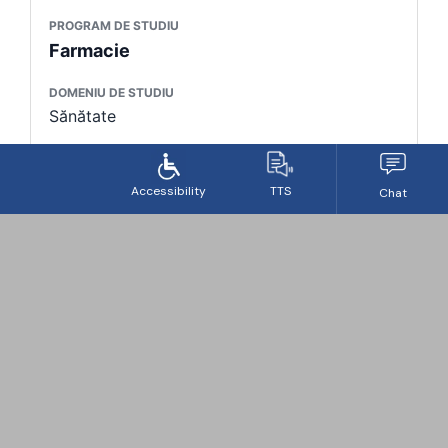
PROGRAM DE STUDIU
Farmacie
DOMENIU DE STUDIU
Sănătate
DURATĂ
5 ani
ECTS
300
FORMĂ DE ÎNVĂȚĂMÂNT
IF
NIVEL
Licență
LIMBĂ DE PREDARE
Română