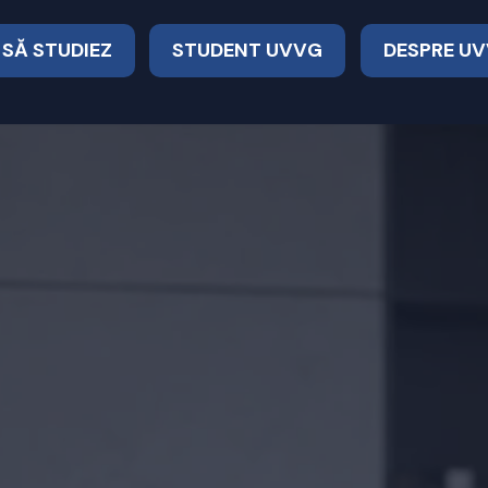
 SĂ STUDIEZ
STUDENT UVVG
DESPRE U