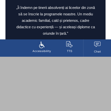
„Îi îndemn pe tinerii absolvenți ai liceelor din zonă
să se înscrie la programele noastre. Un mediu
academic familial, cald și prietenos, cadre
didactice cu experiență — și aceleași diplome ca
oriunde în țară.”
Ce poți studia la Facultate Marghita
Patru programe disponibile local — aceleași diplome,
aceiași profesori, același standard UVVG.
PROGRAM DE STUDIU
Marketing