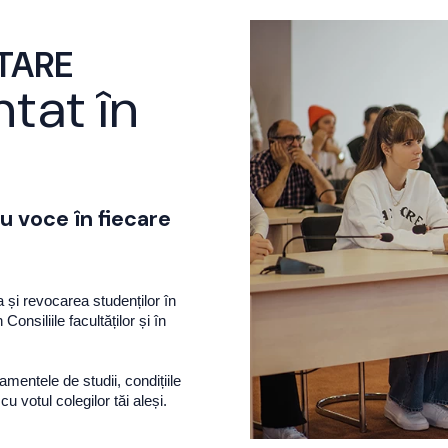
TARE
tat în
au voce în fiecare
 și revocarea studenților în
onsiliile facultăților și în
mentele de studii, condițiile
u votul colegilor tăi aleși.