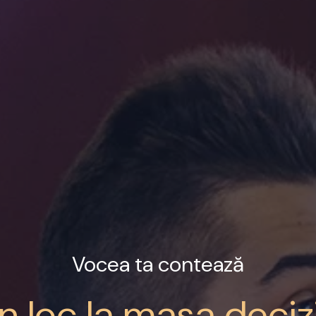
Vocea ta contează
n loc la masa decizi