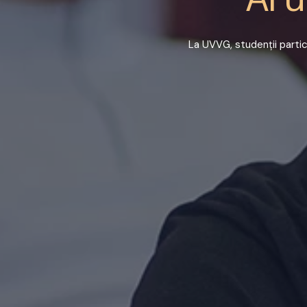
La UVVG, studenții partic