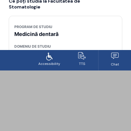
Ce poți studia la Facultatea de
Stomatologie
PROGRAM DE STUDIU
Medicină dentară
DOMENIU DE STUDIU
Sănătate
DURATĂ
6 ani
ECTS
360
FORMĂ DE ÎNVĂȚĂMÂNT
IF
NIVEL
Licență