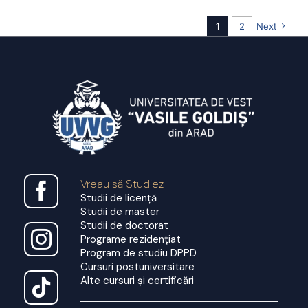
doctorat-
1
2
Next
VÎLCEA
D.
A.
ANAMARIA
Vreau să Studiez
Studii de licență
Studii de master
Studii de doctorat
Programe rezidențiat
Program de studiu DPPD
Cursuri postuniversitare
Alte cursuri și certificări