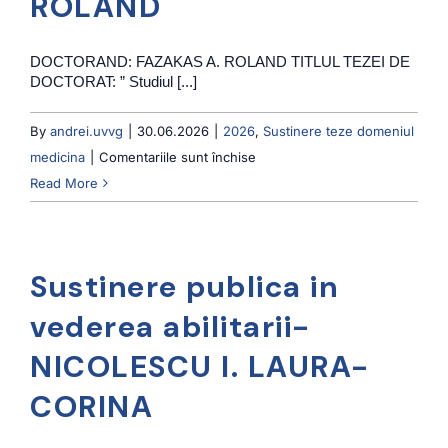
ROLAND
DOCTORAND: FAZAKAS A. ROLAND TITLUL TEZEI DE
DOCTORAT: ” Studiul [...]
By
andrei.uvvg
|
30.06.2026
|
2026
,
Sustinere teze domeniul
pentru
medicina
|
Comentariile sunt închise
Sustinere
Read More
teza
de
doctorat
Sustinere publica in
–
FAZAKAS
vederea abilitarii-
A.
NICOLESCU I. LAURA-
ROLAND
CORINA