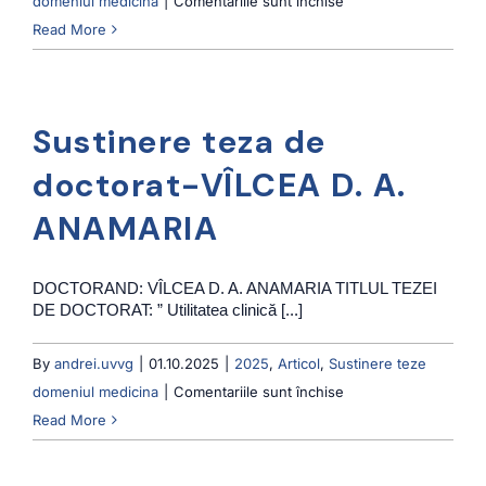
domeniul medicina
|
Comentariile sunt închise
Sustinere
Read More
teza
de
doctorat-
Sustinere teza de
FAUR
S.
doctorat-VÎLCEA D. A.
D.
ANAMARIA
FLAVIU-
IONUȚ
DOCTORAND: VÎLCEA D. A. ANAMARIA TITLUL TEZEI
DE DOCTORAT: ” Utilitatea clinică [...]
By
andrei.uvvg
|
01.10.2025
|
2025
,
Articol
,
Sustinere teze
pentru
domeniul medicina
|
Comentariile sunt închise
Sustinere
Read More
teza
de