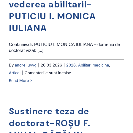
vederea abilitarii-
I.
PUTICIU I. MONICA
CASIANA
IULIANA
Conf.univ.dr. PUTICIU I. MONICA IULIANA – domeniu de
doctorat vizat: [...]
By
andrei.uvvg
|
26.03.2026
|
2026
,
Abilitari medicina
,
pentru
Articol
|
Comentariile sunt închise
Sustinere
Read More
publica
in
vederea
Sustinere teza de
abilitarii-
PUTICIU
doctorat-ROŞU F.
I.