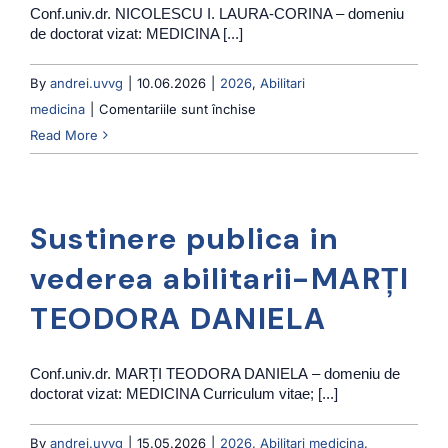
Conf.univ.dr. NICOLESCU I. LAURA-CORINA – domeniu
de doctorat vizat: MEDICINA [...]
By
andrei.uvvg
|
10.06.2026
|
2026
,
Abilitari
pentru
medicina
|
Comentariile sunt închise
Sustinere
Read More
publica
in
vederea
Sustinere publica in
abilitarii-
NICOLESCU
vederea abilitarii-MARȚI
I.
TEODORA DANIELA
LAURA-
CORINA
Conf.univ.dr. MARȚI TEODORA DANIELA – domeniu de
doctorat vizat: MEDICINA Curriculum vitae; [...]
By
andrei.uvvg
|
15.05.2026
|
2026
,
Abilitari medicina
,