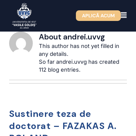
Skip
to
APLICĂ ACUM
content
About
andrei.uvvg
This author has not yet filled in
any details.
So far andrei.uvvg has created
112 blog entries.
Sustinere teza de
doctorat – FAZAKAS A.