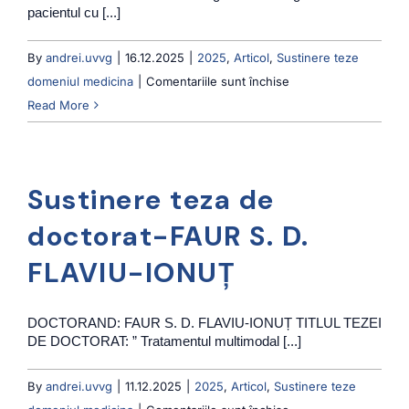
pacientul cu [...]
By
andrei.uvvg
|
16.12.2025
|
2025
,
Articol
,
Sustinere teze
pentru
domeniul medicina
|
Comentariile sunt închise
Sustinere
Read More
teza
de
doctorat-
Sustinere teza de
HOZA
(MOCAN)
doctorat-FAUR S. D.
B.
FLAVIU-IONUȚ
DANIELA
DOCTORAND: FAUR S. D. FLAVIU-IONUȚ TITLUL TEZEI
DE DOCTORAT: ” Tratamentul multimodal [...]
By
andrei.uvvg
|
11.12.2025
|
2025
,
Articol
,
Sustinere teze
pentru