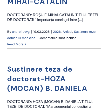
MIHAI-CĂTĂLIN
MONICA
IULIANA
DOCTORAND: ROŞU F. MIHAI-CĂTĂLIN TITLUL TEZEI
DE DOCTORAT: ” Importanţa corelaţiei între [...]
By
andrei.uvvg
|
19.03.2026
|
2026
,
Articol
,
Sustinere teze
pentru
domeniul medicina
|
Comentariile sunt închise
Sustinere
Read More
teza
de
doctorat-
Sustinere teza de
ROŞU
F.
doctorat-HOZA
MIHAI-
(MOCAN) B. DANIELA
CĂTĂLIN
DOCTORAND: HOZA (MOCAN) B. DANIELA TITLUL
TEZEI DE DOCTORAT: ”Managementul congestiei la