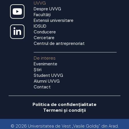
UVVG
Despre UVVG
Facultăți
Extensii universitare
IOSUD
Conducere
Cercetare
Centrul de antreprenoriat
De interes
Evenimente
Știri
Student UVVG
Alumni UVVG
Contact
Politica de confidențialitate
Termeni și condiții
© 2026 Universitatea de Vest „Vasile Goldiș” din Arad.