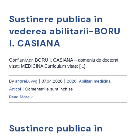
in
vederea
Sustinere publica in
abilitarii-
MARIAN
vederea abilitarii-BORU
I.
I. CASIANA
DIANA
Conf.univ.dr. BORU I. CASIANA – domeniu de doctorat
vizat: MEDICINA Curriculum vitae; [...]
By
andrei.uvvg
|
07.04.2026
|
2026
,
Abilitari medicina
,
pentru
Articol
|
Comentariile sunt închise
Sustinere
Read More
publica
in
vederea
Sustinere publica in
abilitarii-
BORU