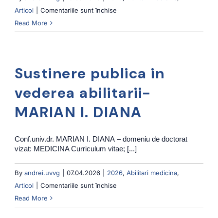
pentru
Articol
|
Comentariile sunt închise
Sustinere
Read More
publica
in
vederea
Sustinere publica in
abilitarii-
MARȚI
vederea abilitarii-
TEODORA
MARIAN I. DIANA
DANIELA
Conf.univ.dr. MARIAN I. DIANA – domeniu de doctorat
vizat: MEDICINA Curriculum vitae; [...]
By
andrei.uvvg
|
07.04.2026
|
2026
,
Abilitari medicina
,
pentru
Articol
|
Comentariile sunt închise
Sustinere
Read More
publica