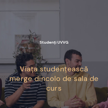
Studenți UVVG
Viața studențească
merge dincolo de sala de
curs