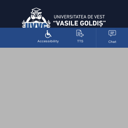
Vreau să Studiez
Studii de licență
Studii de master
Studii de doctorat
Programe rezidențiat
Program de studiu DPPD
Cursuri postuniversitare
Alte cursuri și certificări
UVVG
Despre UVVG
Facultăți
Extensii universitare