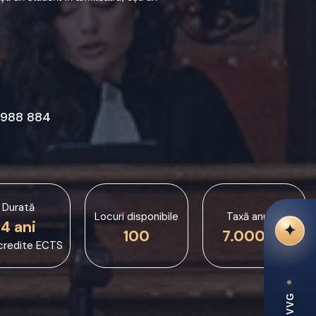
988 884
Durată
Locuri disponibile
Taxă anuală
4 ani
100
7.000 lei
credite ECTS