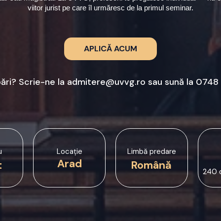
viitor jurist pe care îl urmăresc de la primul seminar.
APLICĂ ACUM
bări? Scrie-ne la
admitere@uvvg.ro
sau sună la
0748 
u
Locație
Limbă predare
Arad
t
Română
240 