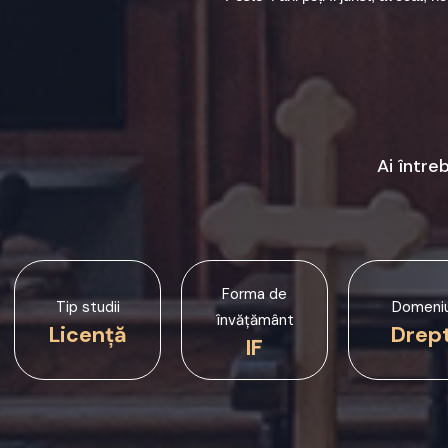
Ai între
Forma de
Tip studii
Domeni
învățământ
Licență
Drep
IF