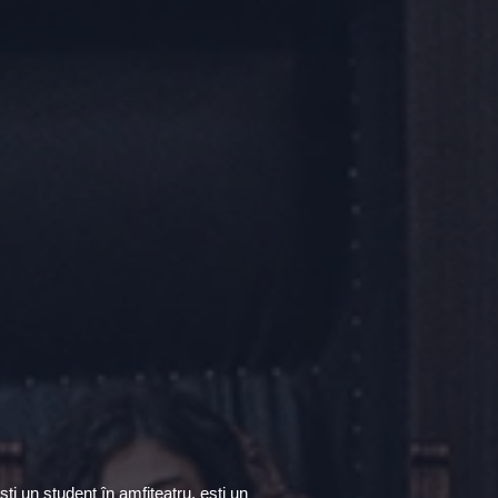
ti un student în amfiteatru, ești un