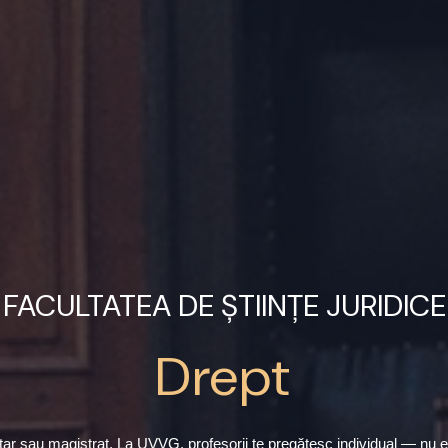
FACULTATEA DE ȘTIINȚE JURIDICE
Drept
 notar sau magistrat. La UVVG, profesorii te pregătesc individual — nu eș