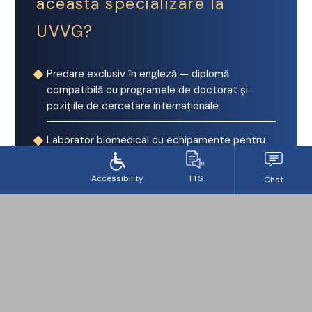
această specializare la
UVVG?
Predare exclusiv în engleză — diplomă
compatibilă cu programele de doctorat și
pozițiile de cercetare internaționale
Laborator biomedical cu echipamente pentru
tehnici de microscopie, culturi celulare și
imagistică in vivo
Grupe mici — acces direct la îndrumătorii de
cercetare, supervizare pe parcursul tezei de
dizertație
Cadre didactice cu activitate de cercetare
activă — predau din propria muncă de laborator