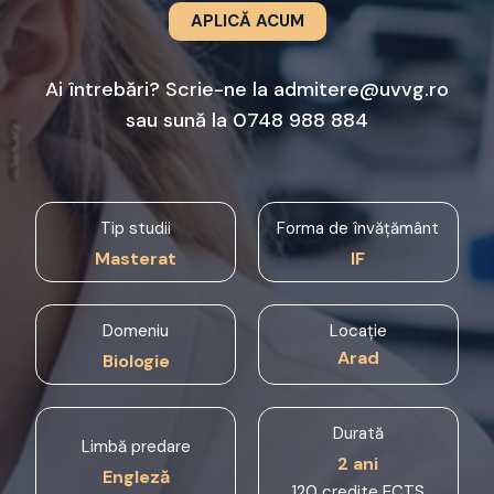
APLICĂ ACUM
Ai întrebări? Scrie-ne la
admitere@uvvg.ro
sau sună la
0748 988 884
Tip studii
Forma de învățământ
Masterat
IF
Domeniu
Locație
Arad
Biologie
Durată
Limbă predare
2 ani
Engleză
120 credite ECTS