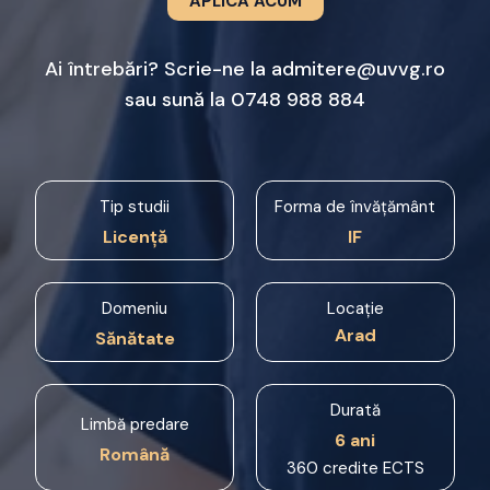
APLICĂ ACUM
Ai întrebări? Scrie-ne la
admitere@uvvg.ro
sau sună la
0748 988 884
Tip studii
Forma de învățământ
Licență
IF
Domeniu
Locație
Arad
Sănătate
Durată
Limbă predare
6 ani
Română
360 credite ECTS