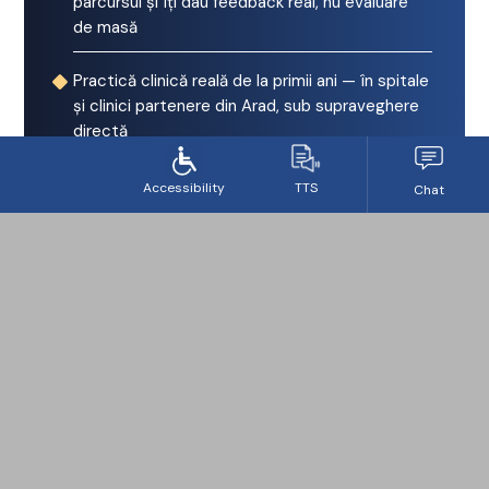
parcursul și îți dau feedback real, nu evaluare
de masă
Practică clinică reală de la primii ani — în spitale
și clinici partenere din Arad, sub supraveghere
directă
Diplomă recunoscută internațional — exerciți
profesia oriunde în lume
Tradiție de 30+ ani și rate de promovare
ridicate la examenul de licență
Corp profesoral cu experiență clinică activă —
predau medici practicieni, nu doar teoreticieni
Mobilități Erasmus+ — stagii academice și
clinice la universități europene partenere