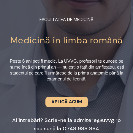
FACULTATEA DE MEDICINĂ
Medicină în limba română
Peste 6 ani poți fi medic. La UVVG, profesorii te cunosc pe
nume încă din primul an — nu ești o față din amfiteatru, ești
studentul pe care îl urmăresc de la prima anatomie până la
examenul de licență.
APLICĂ ACUM
Ai întrebări? Scrie-ne la
admitere@uvvg.ro
sau sună la
0748 988 884