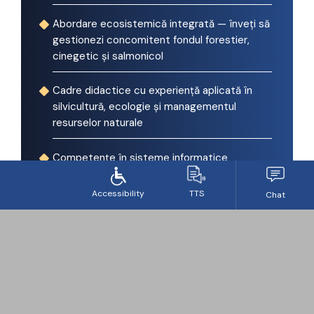
Abordare ecosistemică integrată — înveți să
gestionezi concomitent fondul forestier,
cinegetic și salmonicol
Cadre didactice cu experiență aplicată în
silvicultură, ecologie și managementul
resurselor naturale
Competențe în sisteme informatice
forestiere — utilizarea bazelor de date și
instrumentelor de cuantificare digitală a
stării pădurilor
Pregătire pentru toate formele de
valorificare — lemn, produse accesorii,
servicii ecosistemice, proiecte de mediu
Posibilitate de continuare prin masterat și