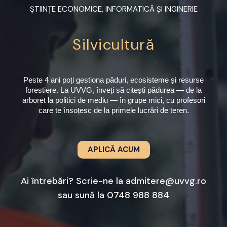
ŞTIINŢE ECONOMICE, INFORMATICĂ ȘI INGINERIE
Silvicultură
Peste 4 ani poți gestiona păduri, ecosisteme și resurse
forestiere. La UVVG, înveți să citești pădurea — de la
arboret la politici de mediu — în grupe mici, cu profesori
care te însoțesc de la primele lucrări de teren.
APLICĂ ACUM
Ai întrebări? Scrie-ne la
admitere@uvvg.ro
sau sună la
0748 988 884