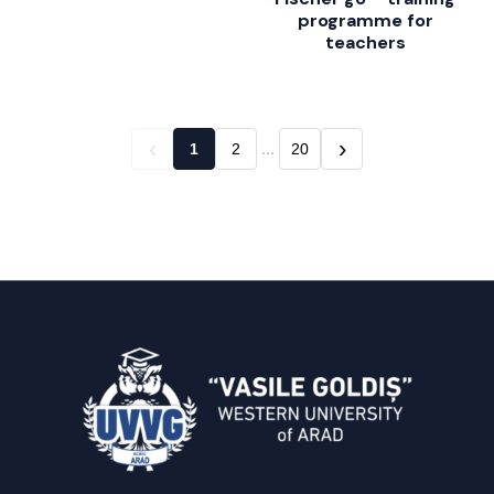
programme for
teachers
‹
›
…
1
2
20